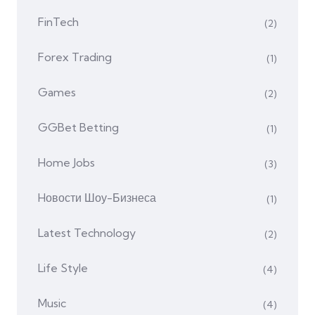
FinTech
(2)
Forex Trading
(1)
Games
(2)
GGBet Betting
(1)
Home Jobs
(3)
Hовости Шоу-Бизнеса
(1)
Latest Technology
(2)
Life Style
(4)
Music
(4)