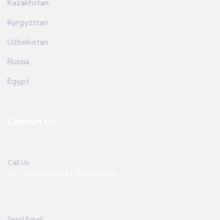
Kazakhstan
Kyrgyzstan
Uzbekistan
Russia
Egypt
Contact Us
Call Us
+91-8800767475 | 98188 18326
Send Email