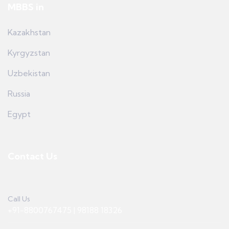
MBBS in
Kazakhstan
Kyrgyzstan
Uzbekistan
Russia
Egypt
Contact Us
Call Us
+91-8800767475 | 98188 18326