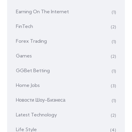
Earning On The Internet
(1)
FinTech
(2)
Forex Trading
(1)
Games
(2)
GGBet Betting
(1)
Home Jobs
(3)
Hовости Шоу-Бизнеса
(1)
Latest Technology
(2)
Life Style
(4)