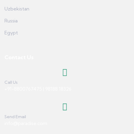
Uzbekistan
Russia
Egypt
Contact Us
Call Us
+91-8800767475 | 98188 18326
Send Email
info@paradise.com