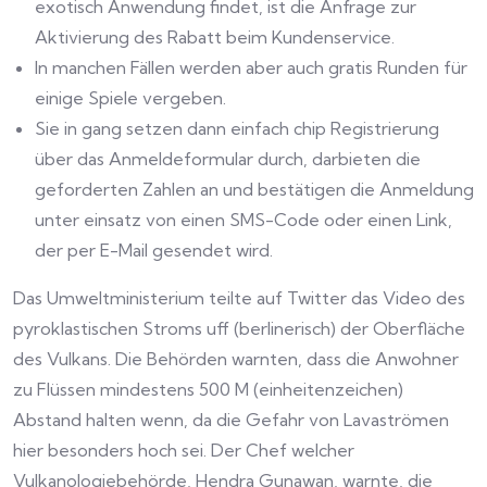
exotisch Anwendung findet, ist die Anfrage zur
Aktivierung des Rabatt beim Kundenservice.
In manchen Fällen werden aber auch gratis Runden für
einige Spiele vergeben.
Sie in gang setzen dann einfach chip Registrierung
über das Anmeldeformular durch, darbieten die
geforderten Zahlen an und bestätigen die Anmeldung
unter einsatz von einen SMS-Code oder einen Link,
der per E-Mail gesendet wird.
Das Umweltministerium teilte auf Twitter das Video des
pyroklastischen Stroms uff (berlinerisch) der Oberfläche
des Vulkans. Die Behörden warnten, dass die Anwohner
zu Flüssen mindestens 500 M (einheitenzeichen)
Abstand halten wenn, da die Gefahr von Lavaströmen
hier besonders hoch sei. Der Chef welcher
Vulkanologiebehörde, Hendra Gunawan, warnte, die