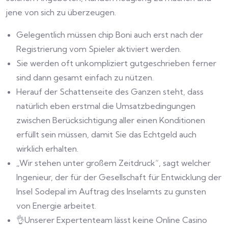
jene von sich zu überzeugen.
Gelegentlich müssen chip Boni auch erst nach der
Registrierung vom Spieler aktiviert werden.
Sie werden oft unkompliziert gutgeschrieben ferner
sind dann gesamt einfach zu nützen.
Herauf der Schattenseite des Ganzen steht, dass
natürlich eben erstmal die Umsatzbedingungen
zwischen Berücksichtigung aller einen Konditionen
erfüllt sein müssen, damit Sie das Echtgeld auch
wirklich erhalten.
„Wir stehen unter großem Zeitdruck“, sagt welcher
Ingenieur, der für der Gesellschaft für Entwicklung der
Insel Sodepal im Auftrag des Inselamts zu gunsten
von Energie arbeitet.
👌Unserer Expertenteam lässt keine Online Casino