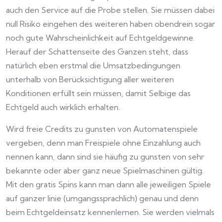
auch den Service auf die Probe stellen. Sie müssen dabei
null Risiko eingehen des weiteren haben obendrein sogar
noch gute Wahrscheinlichkeit auf Echtgeldgewinne.
Herauf der Schattenseite des Ganzen steht, dass
natürlich eben erstmal die Umsatzbedingungen
unterhalb von Berücksichtigung aller weiteren
Konditionen erfüllt sein müssen, damit Selbige das
Echtgeld auch wirklich erhalten.
Wird freie Credits zu gunsten von Automatenspiele
vergeben, denn man Freispiele ohne Einzahlung auch
nennen kann, dann sind sie häufig zu gunsten von sehr
bekannte oder aber ganz neue Spielmaschinen gültig.
Mit den gratis Spins kann man dann alle jeweiligen Spiele
auf ganzer linie (umgangssprachlich) genau und denn
beim Echtgeldeinsatz kennenlernen. Sie werden vielmals