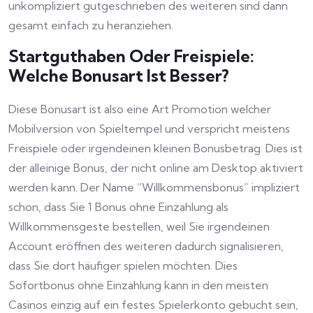
unkompliziert gutgeschrieben des weiteren sind dann
gesamt einfach zu heranziehen.
Startguthaben Oder Freispiele:
Welche Bonusart Ist Besser?
Diese Bonusart ist also eine Art Promotion welcher
Mobilversion von Spieltempel und verspricht meistens
Freispiele oder irgendeinen kleinen Bonusbetrag. Dies ist
der alleinige Bonus, der nicht online am Desktop aktiviert
werden kann. Der Name “Willkommensbonus” impliziert
schon, dass Sie 1 Bonus ohne Einzahlung als
Willkommensgeste bestellen, weil Sie irgendeinen
Account eröffnen des weiteren dadurch signalisieren,
dass Sie dort häufiger spielen möchten. Dies
Sofortbonus ohne Einzahlung kann in den meisten
Casinos einzig auf ein festes Spielerkonto gebucht sein,