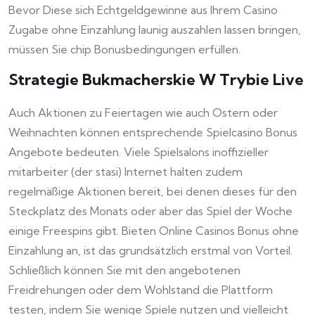
Bevor Diese sich Echtgeldgewinne aus Ihrem Casino
Zugabe ohne Einzahlung launig auszahlen lassen bringen,
müssen Sie chip Bonusbedingungen erfüllen.
Strategie Bukmacherskie W Trybie Live
Auch Aktionen zu Feiertagen wie auch Ostern oder
Weihnachten können entsprechende Spielcasino Bonus
Angebote bedeuten. Viele Spielsalons inoffizieller
mitarbeiter (der stasi) Internet halten zudem
regelmäßige Aktionen bereit, bei denen dieses für den
Steckplatz des Monats oder aber das Spiel der Woche
einige Freespins gibt. Bieten Online Casinos Bonus ohne
Einzahlung an, ist das grundsätzlich erstmal von Vorteil.
Schließlich können Sie mit den angebotenen
Freidrehungen oder dem Wohlstand die Plattform
testen, indem Sie wenige Spiele nutzen und vielleicht