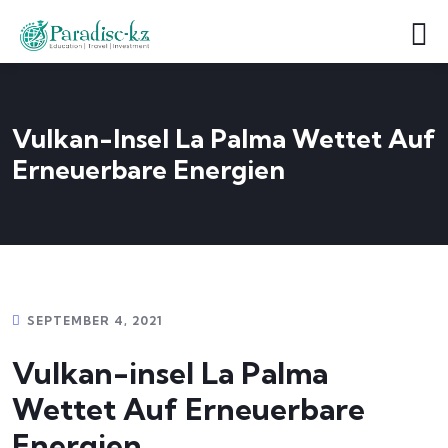
Vulkan-Insel La Palma Wettet Auf
Erneuerbare Energien
SEPTEMBER 4, 2021
Vulkan-insel La Palma
Wettet Auf Erneuerbare
Energien