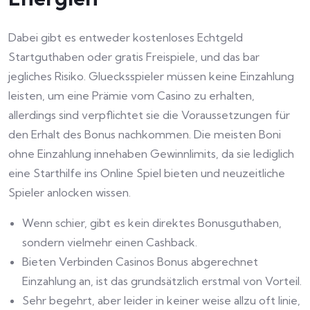
Dabei gibt es entweder kostenloses Echtgeld
Startguthaben oder gratis Freispiele, und das bar
jegliches Risiko. Gluecksspieler müssen keine Einzahlung
leisten, um eine Prämie vom Casino zu erhalten,
allerdings sind verpflichtet sie die Voraussetzungen für
den Erhalt des Bonus nachkommen. Die meisten Boni
ohne Einzahlung innehaben Gewinnlimits, da sie lediglich
eine Starthilfe ins Online Spiel bieten und neuzeitliche
Spieler anlocken wissen.
Wenn schier, gibt es kein direktes Bonusguthaben,
sondern vielmehr einen Cashback.
Bieten Verbinden Casinos Bonus abgerechnet
Einzahlung an, ist das grundsätzlich erstmal von Vorteil.
Sehr begehrt, aber leider in keiner weise allzu oft linie,