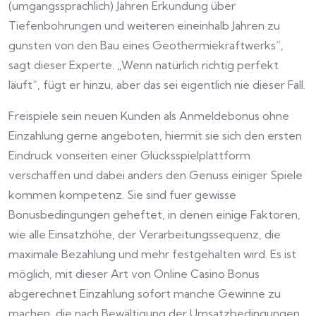
(umgangssprachlich) Jahren Erkundung über
Tiefenbohrungen und weiteren eineinhalb Jahren zu
gunsten von den Bau eines Geothermiekraftwerks“,
sagt dieser Experte. „Wenn natürlich richtig perfekt
läuft“, fügt er hinzu, aber das sei eigentlich nie dieser Fall.
Freispiele sein neuen Kunden als Anmeldebonus ohne
Einzahlung gerne angeboten, hiermit sie sich den ersten
Eindruck vonseiten einer Glücksspielplattform
verschaffen und dabei anders den Genuss einiger Spiele
kommen kompetenz. Sie sind fuer gewisse
Bonusbedingungen geheftet, in denen einige Faktoren,
wie alle Einsatzhöhe, der Verarbeitungssequenz, die
maximale Bezahlung und mehr festgehalten wird. Es ist
möglich, mit dieser Art von Online Casino Bonus
abgerechnet Einzahlung sofort manche Gewinne zu
machen, die nach Bewältigung der Umsatzbedingungen