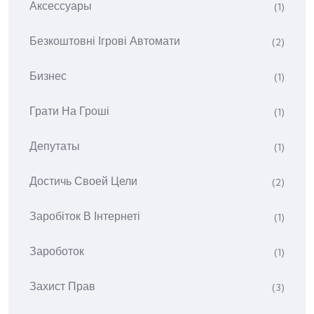
Аксессуары
(1)
Безкоштовні Ігрові Автомати
(2)
Бизнес
(1)
Грати На Гроші
(1)
Депутаты
(1)
Достичь Своей Цели
(2)
Заробіток В Інтернеті
(1)
Зароботок
(1)
Захист Прав
(3)