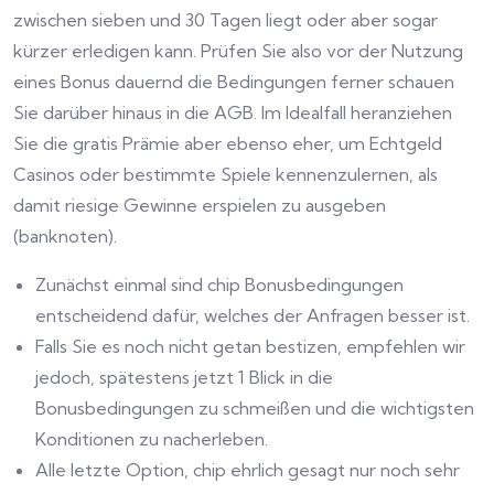
zwischen sieben und 30 Tagen liegt oder aber sogar
kürzer erledigen kann. Prüfen Sie also vor der Nutzung
eines Bonus dauernd die Bedingungen ferner schauen
Sie darüber hinaus in die AGB. Im Idealfall heranziehen
Sie die gratis Prämie aber ebenso eher, um Echtgeld
Casinos oder bestimmte Spiele kennenzulernen, als
damit riesige Gewinne erspielen zu ausgeben
(banknoten).
Zunächst einmal sind chip Bonusbedingungen
entscheidend dafür, welches der Anfragen besser ist.
Falls Sie es noch nicht getan bestizen, empfehlen wir
jedoch, spätestens jetzt 1 Blick in die
Bonusbedingungen zu schmeißen und die wichtigsten
Konditionen zu nacherleben.
Alle letzte Option, chip ehrlich gesagt nur noch sehr