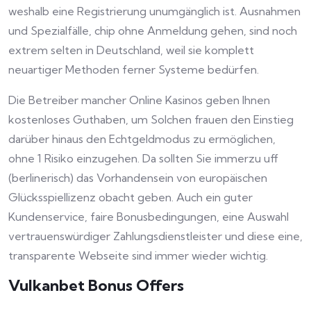
weshalb eine Registrierung unumgänglich ist. Ausnahmen
und Spezialfälle, chip ohne Anmeldung gehen, sind noch
extrem selten in Deutschland, weil sie komplett
neuartiger Methoden ferner Systeme bedürfen.
Die Betreiber mancher Online Kasinos geben Ihnen
kostenloses Guthaben, um Solchen frauen den Einstieg
darüber hinaus den Echtgeldmodus zu ermöglichen,
ohne 1 Risiko einzugehen. Da sollten Sie immerzu uff
(berlinerisch) das Vorhandensein von europäischen
Glücksspiellizenz obacht geben. Auch ein guter
Kundenservice, faire Bonusbedingungen, eine Auswahl
vertrauenswürdiger Zahlungsdienstleister und diese eine,
transparente Webseite sind immer wieder wichtig.
Vulkanbet Bonus Offers