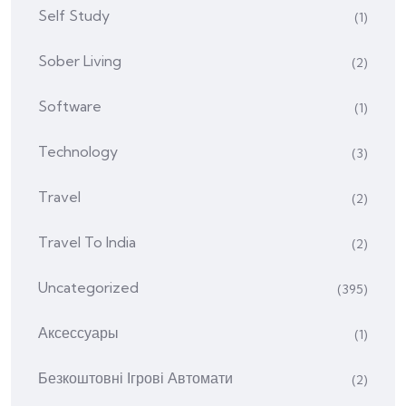
Self Study
(1)
Sober Living
(2)
Software
(1)
Technology
(3)
Travel
(2)
Travel To India
(2)
Uncategorized
(395)
Аксессуары
(1)
Безкоштовні Ігрові Автомати
(2)