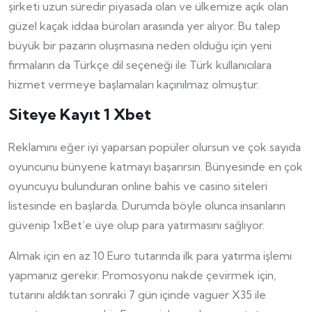
şirketi uzun süredir piyasada olan ve ülkemize açık olan
güzel kaçak iddaa büroları arasında yer alıyor. Bu talep
büyük bir pazarın oluşmasına neden olduğu için yeni
firmaların da Türkçe dil seçeneği ile Türk kullanıcılara
hizmet vermeye başlamaları kaçınılmaz olmuştur.
Siteye Kayıt 1 Xbet
Reklamını eğer iyi yaparsan popüler olursun ve çok sayıda
oyuncunu bünyene katmayı başarırsın. Bünyesinde en çok
oyuncuyu bulunduran online bahis ve casino siteleri
listesinde en başlarda. Durumda böyle olunca insanların
güvenip 1xBet’e üye olup para yatırmasını sağlıyor.
Almak için en az 10 Euro tutarında ilk para yatırma işlemi
yapmanız gerekir. Promosyonu nakde çevirmek için,
tutarını aldıktan sonraki 7 gün içinde vaguer X35 ile