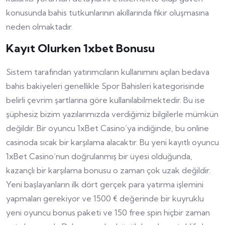
konusunda bahis tutkunlarının akıllarında fikir oluşmasına
neden olmaktadır.
Kayıt Olurken 1xbet Bonusu
Sistem tarafından yatırımcıların kullanımını açılan bedava
bahis bakiyeleri genellikle Spor Bahisleri kategorisinde
belirli çevrim şartlarına göre kullanılabilmektedir. Bu ise
şüphesiz bizim yazılarımızda verdiğimiz bilgilerle mümkün
değildir. Bir oyuncu 1xBet Casino’ya indiğinde, bu online
casinoda sıcak bir karşılama alacaktır. Bu yeni kayıtlı oyuncu
1xBet Casino’nun doğrulanmış bir üyesi olduğunda,
kazançlı bir karşılama bonusu o zaman çok uzak değildir.
Yeni başlayanların ilk dört gerçek para yatırma işlemini
yapmaları gerekiyor ve 1500 € değerinde bir kuyruklu
yeni oyuncu bonus paketi ve 150 free spin hiçbir zaman