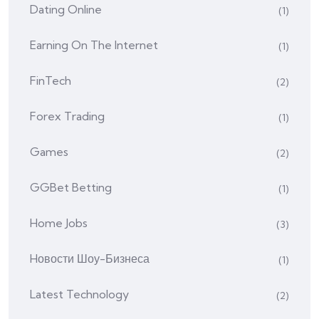
Dating Online
(1)
Earning On The Internet
(1)
FinTech
(2)
Forex Trading
(1)
Games
(2)
GGBet Betting
(1)
Home Jobs
(3)
Hовости Шоу-Бизнеса
(1)
Latest Technology
(2)