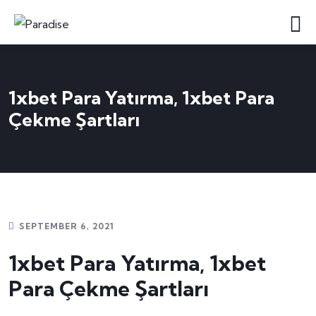
1xbet Para Yatırma, 1xbet Para
Çekme Şartları
SEPTEMBER 6, 2021
1xbet Para Yatırma, 1xbet
Para Çekme Şartları