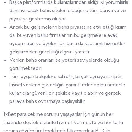
Başka platformlarda kullanıcılarından aldığı iyi yorumlarla
daha iyi kaçak bahis siteleri olduğunu tüm dünya ya ve
piyasaya göstermiş oluyor.
Ancak bu gelişmelerin bahis piyasasına etki ettiği kısım
da, büyüyen bahis firmalarının bu gelişmelere ayak
uydurmaları ve üyeleri için daha da kapsamlı hizmetler
geliştirmeleri gerektiği algısını yarattı.
Verilen bahis oranları ise yeterli seviyelerde olduğu
görülmektedir.
Tüm uygun belgelere sahiptir, birçok aynaya sahiptir,
kişisel verilerin güvenliğini garanti eder ve bu nedenle
kullanıcılar güvenli bir şekilde kayıt olabilir ve gerçek
parayla bahis oynamaya başlayabilir.
1xBet para çekme sorunu yaşayanlar için günün her
saatinde destek ekibi ile hizmet vermekte ve her türlü
soruna çözüm üretmektedir. Ülkemizdeki BTK ile