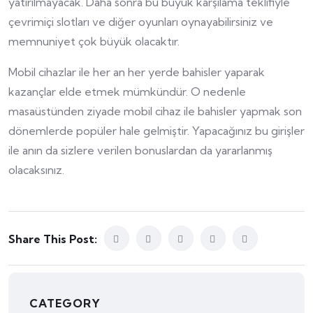
yatırılmayacak. Daha sonra bu büyük karşılama teklifiyle
çevrimiçi slotları ve diğer oyunları oynayabilirsiniz ve
memnuniyet çok büyük olacaktır.
Mobil cihazlar ile her an her yerde bahisler yaparak
kazançlar elde etmek mümkündür. O nedenle
masaüstünden ziyade mobil cihaz ile bahisler yapmak son
dönemlerde popüler hale gelmiştir. Yapacağınız bu girişler
ile anın da sizlere verilen bonuslardan da yararlanmış
olacaksınız.
Share This Post:
CATEGORY