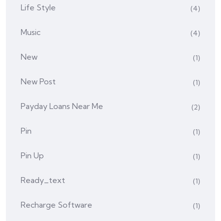
Life Style
(4)
Music
(4)
New
(1)
New Post
(1)
Payday Loans Near Me
(2)
Pin
(1)
Pin Up
(1)
Ready_text
(1)
Recharge Software
(1)