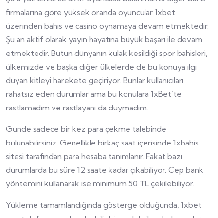
firmalarına göre yüksek oranda oyuncular 1xbet
üzerinden bahis ve casino oynamaya devam etmektedir.
Şu an aktif olarak yayın hayatına büyük başarı ile devam
etmektedir. Bütün dünyanın kulak kesildiği spor bahisleri,
ülkemizde ve başka diğer ülkelerde de bu konuya ilgi
duyan kitleyi harekete geçiriyor. Bunlar kullanıcıları
rahatsız eden durumlar ama bu konulara 1xBet’te
rastlamadım ve rastlayanı da duymadım.
Günde sadece bir kez para çekme talebinde
bulunabilirsiniz. Genellikle birkaç saat içerisinde 1xbahis
sitesi tarafından para hesaba tanımlanır. Fakat bazı
durumlarda bu süre 12 saate kadar çıkabiliyor. Cep bank
yöntemini kullanarak ise minimum 50 TL çekilebiliyor.
Yükleme tamamlandığında gösterge olduğunda, 1xbet