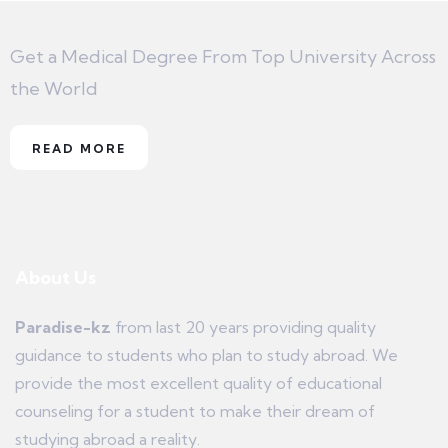
Get a Medical Degree From Top University Across
the World
READ MORE
About Us
Paradise-kz
from last 20 years providing quality
guidance to students who plan to study abroad. We
provide the most excellent quality of educational
counseling for a student to make their dream of
studying abroad a reality.