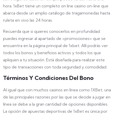
hora. 1xBet tiene un completo on line casino on-line que
abarca desde un amplio catálogo de tragamonedas hasta
ruleta en vivo las 24 horas.
Recuerda que si quieres conocerlos en profundidad
puedes ingresar al apartado de «promociones» que se
encuentra en la página principal de 1xbet. Allí podrás ver
todos los bonos y beneficios activos y todos los que
apliquen a tu situación. Está diseñada para realizar este
tipo de transacciones con toda seguridad y comodidad.
Términos Y Condiciones Del Bono
Al igual que con muchos casinos en línea como 1XBet, una
de las principales razones por las que se decide a jugar en
línea se debe a la gran cantidad de opciones disponibles.
La opción de apuestas deportivas de 1xBet es única por