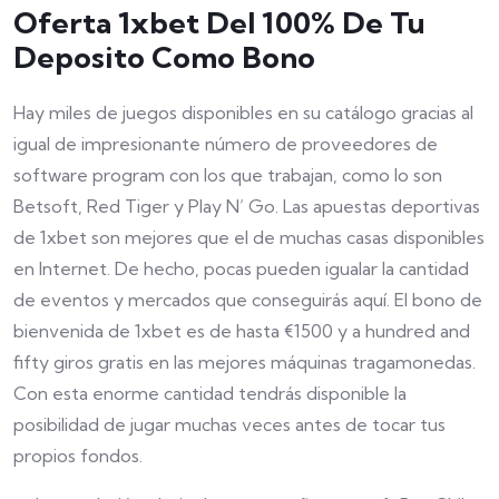
Oferta 1xbet Del 100% De Tu
Deposito Como Bono
Hay miles de juegos disponibles en su catálogo gracias al
igual de impresionante número de proveedores de
software program con los que trabajan, como lo son
Betsoft, Red Tiger y Play N’ Go. Las apuestas deportivas
de 1xbet son mejores que el de muchas casas disponibles
en Internet. De hecho, pocas pueden igualar la cantidad
de eventos y mercados que conseguirás aquí. El bono de
bienvenida de 1xbet es de hasta €1500 y a hundred and
fifty giros gratis en las mejores máquinas tragamonedas.
Con esta enorme cantidad tendrás disponible la
posibilidad de jugar muchas veces antes de tocar tus
propios fondos.