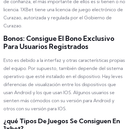
de confianza, el más importante de ellos es si tienen o no
licencia. 1XBet tiene una licencia de juego electrónico de
Curazao, autorizada y regulada por el Gobierno de
Curazao.
Bonos: Consigue El Bono Exclusivo
Para Usuarios Registrados
Esto es debido a la interfaz y otras características propias
del equipo. Por supuesto, también depende del sistema
operativo que esté instalado en el dispositivo. Hay leves
diferencias de visualización entre los dispositivos que
usan Android y los que usan IOS. Algunos usuarios se
sienten más cómodos con su versión para Android y
otros con su versión para IOS.
¿qué Tipos De Juegos Se Consiguen En
1xbet?