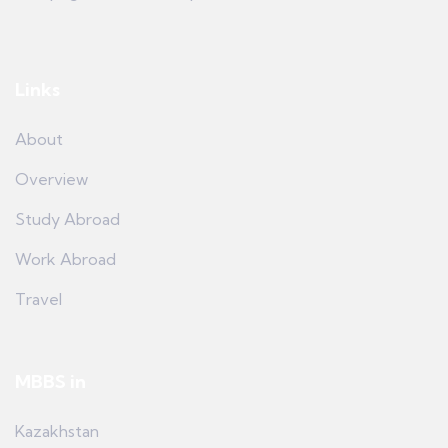
Links
About
Overview
Study Abroad
Work Abroad
Travel
MBBS in
Kazakhstan