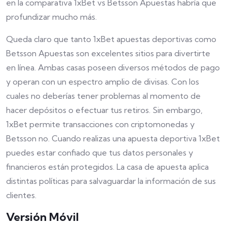
en la comparativa 1xBet vs Betsson Apuestas habría que
profundizar mucho más.
Queda claro que tanto 1xBet apuestas deportivas como
Betsson Apuestas son excelentes sitios para divertirte
en línea. Ambas casas poseen diversos métodos de pago
y operan con un espectro amplio de divisas. Con los
cuales no deberías tener problemas al momento de
hacer depósitos o efectuar tus retiros. Sin embargo,
1xBet permite transacciones con criptomonedas y
Betsson no. Cuando realizas una apuesta deportiva 1xBet
puedes estar confiado que tus datos personales y
financieros están protegidos. La casa de apuesta aplica
distintas políticas para salvaguardar la información de sus
clientes.
Versión Móvil