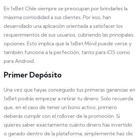
En 1xBet Chile siempre se preocupan por brindarles la
máxima comodidad a sus clientes. Por eso, han
desarrollado una aplicación orientada a satisfacer los
requerimientos de sus usuarios, cubriendo las principales
opciones. Esto implica que la 1xBet Móvil puede verse y
también funciona a la perfección, tanto para iOS como
para Android.
Primer Depósito
Una vez que hayas conseguido tus primeras ganancias en
1xBet podrás empezar a retirar tu dinero. Solo recuerda
que, en el caso de tener un bono activo, primero
deberás cumplir con el rollover de la promoción. Si
quieres saber exactamente cuánto dinero has invertido
o ganado dentro de la plataforma, simplemente haz clic