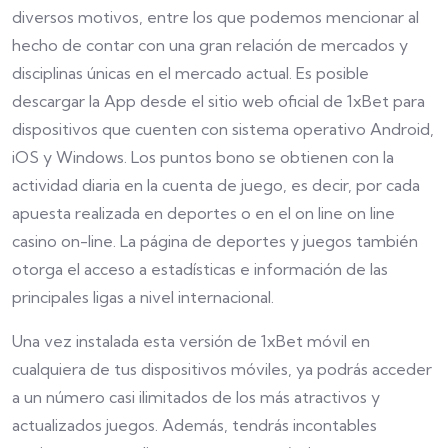
diversos motivos, entre los que podemos mencionar al
hecho de contar con una gran relación de mercados y
disciplinas únicas en el mercado actual. Es posible
descargar la App desde el sitio web oficial de 1xBet para
dispositivos que cuenten con sistema operativo Android,
iOS y Windows. Los puntos bono se obtienen con la
actividad diaria en la cuenta de juego, es decir, por cada
apuesta realizada en deportes o en el on line on line
casino on-line. La página de deportes y juegos también
otorga el acceso a estadísticas e información de las
principales ligas a nivel internacional.
Una vez instalada esta versión de 1xBet móvil en
cualquiera de tus dispositivos móviles, ya podrás acceder
a un número casi ilimitados de los más atractivos y
actualizados juegos. Además, tendrás incontables