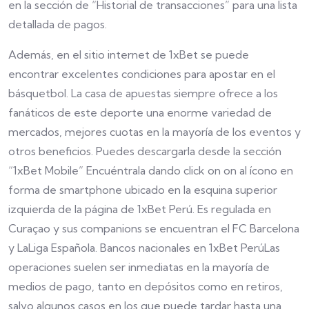
en la sección de “Historial de transacciones” para una lista
detallada de pagos.
Además, en el sitio internet de 1xBet se puede
encontrar excelentes condiciones para apostar en el
básquetbol. La casa de apuestas siempre ofrece a los
fanáticos de este deporte una enorme variedad de
mercados, mejores cuotas en la mayoría de los eventos y
otros beneficios. Puedes descargarla desde la sección
“1xBet Mobile” Encuéntrala dando click on on al ícono en
forma de smartphone ubicado en la esquina superior
izquierda de la página de 1xBet Perú. Es regulada en
Curaçao y sus companions se encuentran el FC Barcelona
y LaLiga Española. Bancos nacionales en 1xBet PerúLas
operaciones suelen ser inmediatas en la mayoría de
medios de pago, tanto en depósitos como en retiros,
salvo algunos casos en los que puede tardar hasta una