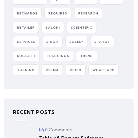
RECHARGE
REQUIRED
RESEARCH
RETAILER
SALONI
SCIENTIFIC
SERVICES
SINGH
SOLELY
STATUS
SUGGEST
TEACHINGS
TREND
TURNING
VERMA
VIDEO
WHATSAPP
RECENT POSTS
0 Comments