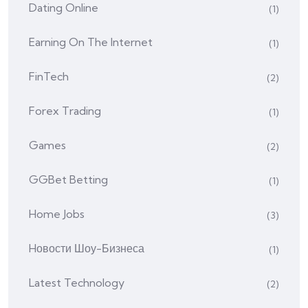
Dating Online
(1)
Earning On The Internet
(1)
FinTech
(2)
Forex Trading
(1)
Games
(2)
GGBet Betting
(1)
Home Jobs
(3)
Hовости Шоу-Бизнеса
(1)
Latest Technology
(2)