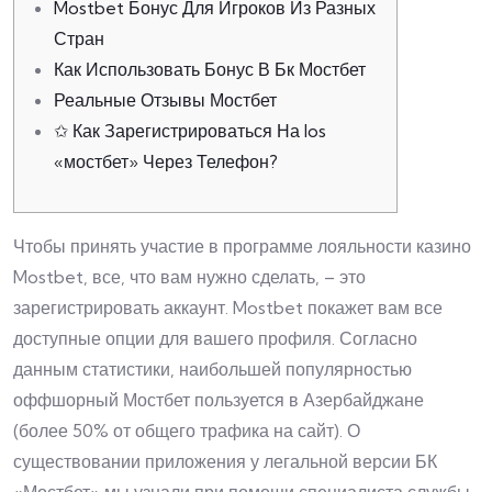
Mostbet Бонус Для Игроков Из Разных
Стран
Как Использовать Бонус В Бк Мостбет
Реальные Отзывы Мостбет
✩ Как Зарегистрироваться На Ios
«мостбет» Через Телефон?
Чтобы принять участие в программе лояльности казино
Mostbet, все, что вам нужно сделать, – это
зарегистрировать аккаунт. Mostbet покажет вам все
доступные опции для вашего профиля. Согласно
данным статистики, наибольшей популярностью
оффшорный Мостбет пользуется в Азербайджане
(более 50% от общего трафика на сайт). О
существовании приложения у легальной версии БК