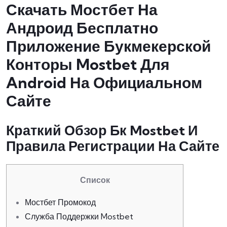
Скачать Мостбет На
Андроид Бесплатно
Приложение Букмекерской
Конторы Mostbet Для
Android На Официальном
Сайте
Краткий Обзор Бк Mostbet И
Правила Регистрации На Сайте
Список
Мостбет Промокод
Служба Поддержки Mostbet