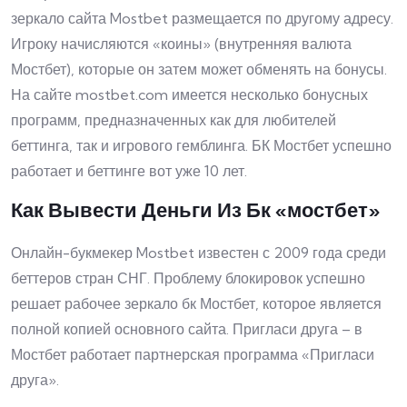
зеркало сайта Mostbet размещается по другому адресу.
Игроку начисляются «коины» (внутренняя валюта
Мостбет), которые он затем может обменять на бонусы.
На сайте mostbet.com имеется несколько бонусных
программ, предназначенных как для любителей
беттинга, так и игрового гемблинга. БК Мостбет успешно
работает и беттинге вот уже 10 лет.
Как Вывести Деньги Из Бк «мостбет»
Онлайн-букмекер Mostbet известен с 2009 года среди
беттеров стран СНГ. Проблему блокировок успешно
решает рабочее зеркало бк Мостбет, которое является
полной копией основного сайта. Пригласи друга – в
Мостбет работает партнерская программа «Пригласи
друга».