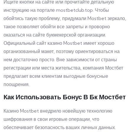
Ищите кнопки на сайте или прочитайте детальную
инструкцию на портале mostbetclub.top. Чтобы
обойтись такую проблему, придумали Mostbet зеркало,
такое позволяет обойти все запреты и проворно
оказаться на сайте букмекерской организации.
Официальный сайт казино Mostbet имеет хорошо
организованный макет, поэтому ориентироваться на
нем достаточно просто. Вне зависимости от страны
регистрации или места жительства, компания Мостбет
предлагает всем клиентам выгодные бонусные
поощрения.
Как Использовать Бонус В Бк Мостбет
Казино Mostbet внедрило новейшую технологию
шифрования в свои игровые операции, что
обеспечивает безопасность ваших личных данных.