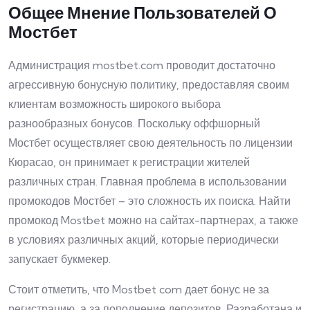
Общее Мнение Пользователей О
Мостбет
Администрация mostbet.com проводит достаточно
агрессивную бонусную политику, предоставляя своим
клиентам возможность широкого выбора
разнообразных бонусов. Поскольку оффшорный
Мостбет осуществляет свою деятельность по лицензии
Кюрасао, он принимает к регистрации жителей
различных стран. Главная проблема в использовании
промокодов Мостбет – это сложность их поиска. Найти
промокод Mostbet можно на сайтах-партнерах, а также
в условиях различных акций, которые периодически
запускает букмекер.
Стоит отметить, что Mostbet com дает бонус не за
регистрацию, а за пополнение депозитов. Разработана и