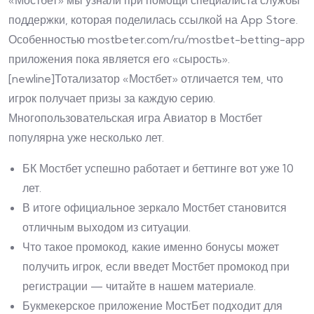
«Мостбет» мы узнали при помощи специалиста службы
поддержки, которая поделилась ссылкой на App Store.
Особенностью mostbeter.com/ru/mostbet-betting-app
приложения пока является его «сырость».
[newline]Тотализатор «Мостбет» отличается тем, что
игрок получает призы за каждую серию.
Многопользовательская игра Авиатор в Мостбет
популярна уже несколько лет.
БК Мостбет успешно работает и беттинге вот уже 10
лет.
В итоге официальное зеркало Мостбет становится
отличным выходом из ситуации.
Что такое промокод, какие именно бонусы может
получить игрок, если введет Мостбет промокод при
регистрации — читайте в нашем материале.
Букмекерское приложение МостБет подходит для