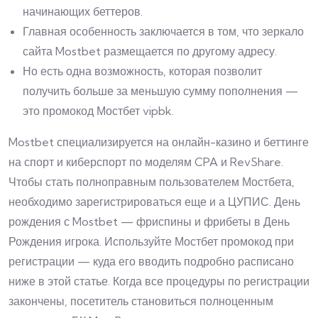
начинающих беттеров.
Главная особенность заключается в том, что зеркало
сайта Mostbet размещается по другому адресу.
Но есть одна возможность, которая позволит
получить больше за меньшую сумму пополнения —
это промокод Мостбет vipbk.
Mostbet специализируется на онлайн-казино и беттинге
на спорт и киберспорт по моделям CPA и RevShare.
Чтобы стать полноправным пользователем Мостбета,
необходимо зарегистрироваться еще и а ЦУПИС. День
рождения с Mostbet — фриспины и фрибеты в День
Рождения игрока. Используйте Мостбет промокод при
регистрации — куда его вводить подробно расписано
ниже в этой статье. Когда все процедуры по регистрации
закончены, посетитель становиться полноценным