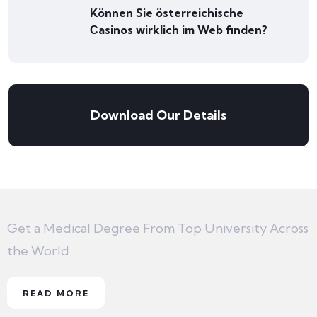
Können Sie österreichische
Сasinos wirklich im Web finden?
Download Our Details
Get a Medical Degree From Top University Across
the World
READ MORE