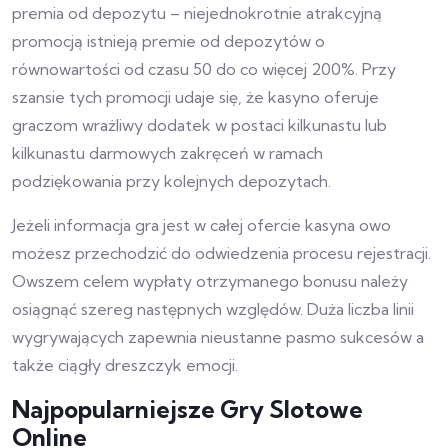
premia od depozytu – niejednokrotnie atrakcyjną
promocją istnieją premie od depozytów o
równowartości od czasu 50 do co więcej 200%. Przy
szansie tych promocji udaje się, że kasyno oferuje
graczom wrażliwy dodatek w postaci kilkunastu lub
kilkunastu darmowych zakręceń w ramach
podziękowania przy kolejnych depozytach.
Jeżeli informacja gra jest w całej ofercie kasyna owo
możesz przechodzić do odwiedzenia procesu rejestracji.
Owszem celem wypłaty otrzymanego bonusu należy
osiągnąć szereg następnych względów. Duża liczba linii
wygrywających zapewnia nieustanne pasmo sukcesów a
także ciągły dreszczyk emocji.
Najpopularniejsze Gry Slotowe
Online