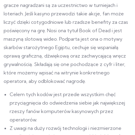
gracze nagradzani są za uczestnictwo w turniejach i
loteriach. Jeśli kasyno przewodzi takie akcje, fan może
liczyć dzięki cotygodniowe lub rzadsze benefity za czas
poświęcony na grę. Nosi ona tytuł Book of Dead i jest
maszyną slotową wideo. Podparta jest ona o motywy
skarbów starożytnego Egiptu, cechuje się wspaniałą
oprawą graficzną, dźwiękową oraz zachwycającą wręcz
grywalnością. Składają się one pochodzące z cyfr i liter,
które możemy wpisać na witrynie konkretnego
operatora, aby odblokować nagrodę.
Celem tych kodów jest przede wszystkim chęć
przyciągnięcia do odwiedzenia siebie jak największej
rzeszy fanów komputerów kasynowych przez
operatorów.
Z uwagi na duży rozwój technologii i niezmierzone