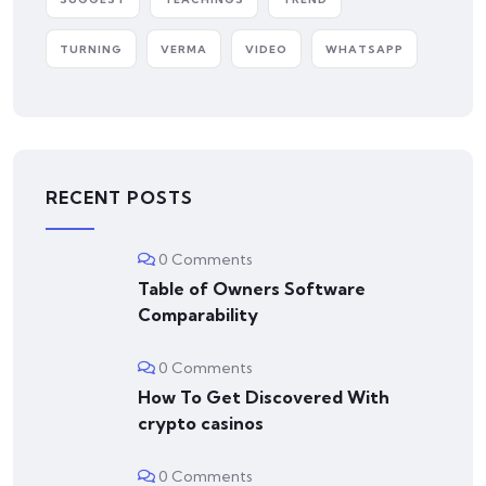
TURNING
VERMA
VIDEO
WHATSAPP
RECENT POSTS
0 Comments
Table of Owners Software
Comparability
0 Comments
How To Get Discovered With
crypto casinos
0 Comments