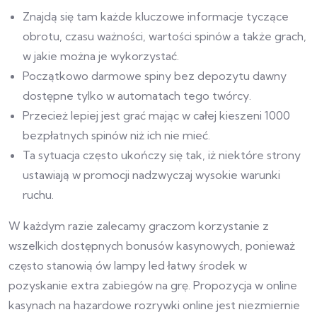
Znajdą się tam każde kluczowe informacje tyczące
obrotu, czasu ważności, wartości spinów a także grach,
w jakie można je wykorzystać.
Początkowo darmowe spiny bez depozytu dawny
dostępne tylko w automatach tego twórcy.
Przecież lepiej jest grać mając w całej kieszeni 1000
bezpłatnych spinów niż ich nie mieć.
Ta sytuacja często ukończy się tak, iż niektóre strony
ustawiają w promocji nadzwyczaj wysokie warunki
ruchu.
W każdym razie zalecamy graczom korzystanie z
wszelkich dostępnych bonusów kasynowych, ponieważ
często stanowią ów lampy led łatwy środek w
pozyskanie extra zabiegów na grę. Propozycja w online
kasynach na hazardowe rozrywki online jest niezmiernie