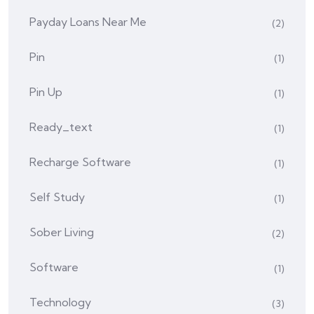
Payday Loans Near Me
(2)
Pin
(1)
Pin Up
(1)
Ready_text
(1)
Recharge Software
(1)
Self Study
(1)
Sober Living
(2)
Software
(1)
Technology
(3)