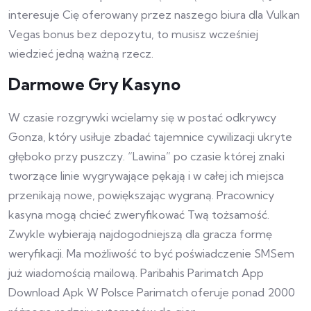
interesuje Cię oferowany przez naszego biura dla Vulkan
Vegas bonus bez depozytu, to musisz wcześniej
wiedzieć jedną ważną rzecz.
Darmowe Gry Kasyno
W czasie rozgrywki wcielamy się w postać odkrywcy
Gonza, który usiłuje zbadać tajemnice cywilizacji ukryte
głęboko przy puszczy. “Lawina” po czasie której znaki
tworzące linie wygrywające pękają i w całej ich miejsca
przenikają nowe, powiększając wygraną. Pracownicy
kasyna mogą chcieć zweryfikować Twą tożsamość.
Zwykle wybierają najdogodniejszą dla gracza formę
weryfikacji. Ma możliwość to być poświadczenie SMSem
już wiadomością mailową. Paribahis Parimatch App
Download Apk W Polsce Parimatch oferuje ponad 2000