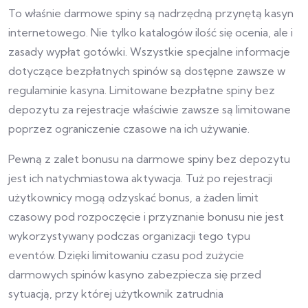
To właśnie darmowe spiny są nadrzędną przynętą kasyn
internetowego. Nie tylko katalogów ilość się ocenia, ale i
zasady wypłat gotówki. Wszystkie specjalne informacje
dotyczące bezpłatnych spinów są dostępne zawsze w
regulaminie kasyna. Limitowane bezpłatne spiny bez
depozytu za rejestracje właściwie zawsze są limitowane
poprzez ograniczenie czasowe na ich używanie.
Pewną z zalet bonusu na darmowe spiny bez depozytu
jest ich natychmiastowa aktywacja. Tuż po rejestracji
użytkownicy mogą odzyskać bonus, a żaden limit
czasowy pod rozpoczęcie i przyznanie bonusu nie jest
wykorzystywany podczas organizacji tego typu
eventów. Dzięki limitowaniu czasu pod zużycie
darmowych spinów kasyno zabezpiecza się przed
sytuacją, przy której użytkownik zatrudnia