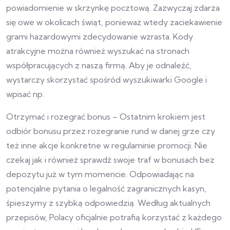
powiadomienie w skrzynkę pocztową. Zazwyczaj zdarza
się owe w okolicach świąt, ponieważ wtedy zaciekawienie
grami hazardowymi zdecydowanie wzrasta. Kody
atrakcyjne można również wyszukać na stronach
współpracujących z naszą firmą. Aby je odnaleźć,
wystarczy skorzystać spośród wyszukiwarki Google i
wpisać np.
Otrzymać i rozegrać bonus – Ostatnim krokiem jest
odbiór bonusu przez rozegranie rund w danej grze czy
też inne akcje konkretne w regulaminie promocji. Nie
czekaj jak i również sprawdź swoje traf w bonusach bez
depozytu już w tym momencie. Odpowiadając na
potencjalne pytania o legalność zagranicznych kasyn,
śpieszymy z szybką odpowiedzią. Według aktualnych
przepisów, Polacy oficjalnie potrafią korzystać z każdego