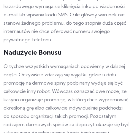
hazardowego wymaga się kliknięcia linku po wiadomości
e-mail lub wpisania kodu SMS. O ile główny warunek nie
stanowi żadnego problemu, do tego stopnia duża część
internautów nie chce oferować numeru swojego
prywatnego telefonu.
Nadużycie Bonusu
O tychże wszystkich wymaganiach opowiemy w dalszej
części. Oczywiście zdarzają się wyjątki, gdzie u dołu
promocję na darmowe spiny podpinany wydaje się być
całkowicie inny robot. Wówczas oznaczać owe może, że
kasyno organizuje promocję, w której chce wypromować
określoną grę albo całkowicie indywidualnie podchodzi
do sposobu organizacji takich promocji. Pozostałym
rodzajem darmowych spinów za depozyt okazuje się być
sukcesywne doładowywanie konta bankowego i