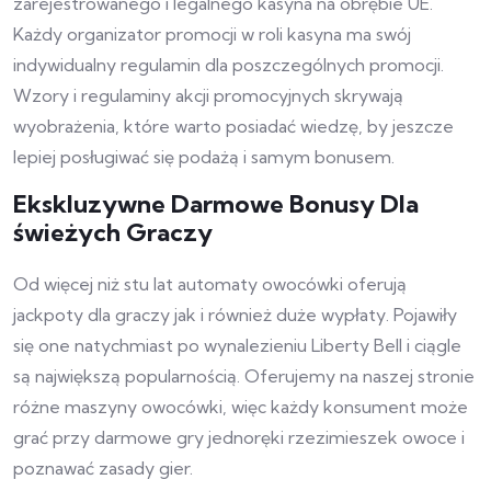
zarejestrowanego i legalnego kasyna na obrębie UE.
Każdy organizator promocji w roli kasyna ma swój
indywidualny regulamin dla poszczególnych promocji.
Wzory i regulaminy akcji promocyjnych skrywają
wyobrażenia, które warto posiadać wiedzę, by jeszcze
lepiej posługiwać się podażą i samym bonusem.
Ekskluzywne Darmowe Bonusy Dla
świeżych Graczy
Od więcej niż stu lat automaty owocówki oferują
jackpoty dla graczy jak i również duże wypłaty. Pojawiły
się one natychmiast po wynalezieniu Liberty Bell i ciągle
są największą popularnością. Oferujemy na naszej stronie
różne maszyny owocówki, więc każdy konsument może
grać przy darmowe gry jednoręki rzezimieszek owoce i
poznawać zasady gier.