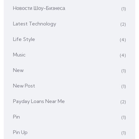
Hовости Шоу-Бизнеса
(1)
Latest Technology
(2)
Life Style
(4)
Music
(4)
New
(1)
New Post
(1)
Payday Loans Near Me
(2)
Pin
(1)
Pin Up
(1)