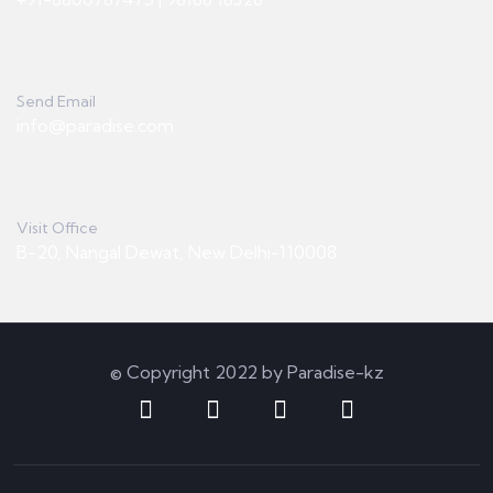
Send Email
info@paradise.com
Visit Office
B-20, Nangal Dewat, New Delhi-110008
© Copyright 2022 by Paradise-kz