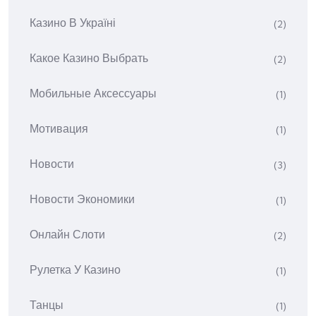
Казино В Україні
(2)
Какое Казино Выбрать
(2)
Мобильные Аксессуары
(1)
Мотивация
(1)
Новости
(3)
Новости Экономики
(1)
Онлайн Слоти
(2)
Рулетка У Казино
(1)
Танцы
(1)