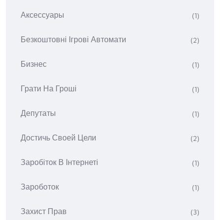
Аксессуары
(1)
Безкоштовні Ігрові Автомати
(2)
Бизнес
(1)
Грати На Гроші
(1)
Депутаты
(1)
Достичь Своей Цели
(2)
Заробіток В Інтернеті
(1)
Зароботок
(1)
Захист Прав
(3)