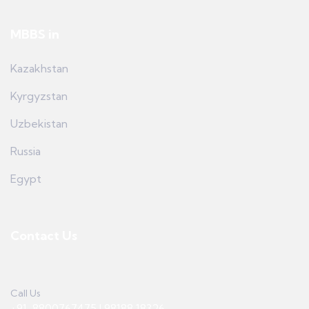
MBBS in
Kazakhstan
Kyrgyzstan
Uzbekistan
Russia
Egypt
Contact Us
Call Us
+91-8800767475 | 98188 18326