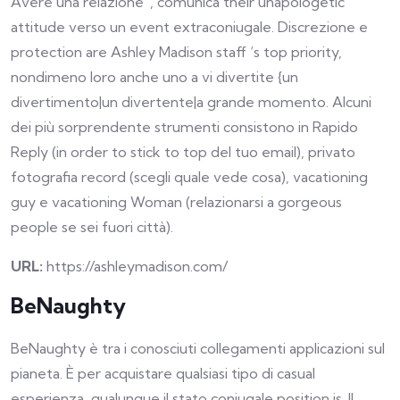
Avere una relazione”, comunica their unapologetic
attitude verso un event extraconiugale. Discrezione e
protection are Ashley Madison staff ‘s top priority,
nondimeno loro anche uno a vi divertite {un
divertimento|un divertente|a grande momento. Alcuni
dei più sorprendente strumenti consistono in Rapido
Reply (in order to stick to top del tuo email), privato
fotografia record (scegli quale vede cosa), vacationing
guy e vacationing Woman (relazionarsi a gorgeous
people se sei fuori città).
URL:
https://ashleymadison.com/
BeNaughty
BeNaughty è tra i conosciuti collegamenti applicazioni sul
pianeta. È per acquistare qualsiasi tipo di casual
esperienza, qualunque il stato coniugale position is. Il