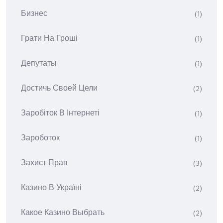
Бизнес
(1)
Грати На Гроші
(1)
Депутаты
(1)
Достичь Своей Цели
(2)
Заробіток В Інтернеті
(1)
Зароботок
(1)
Захист Прав
(3)
Казино В Україні
(2)
Какое Казино Выбрать
(2)