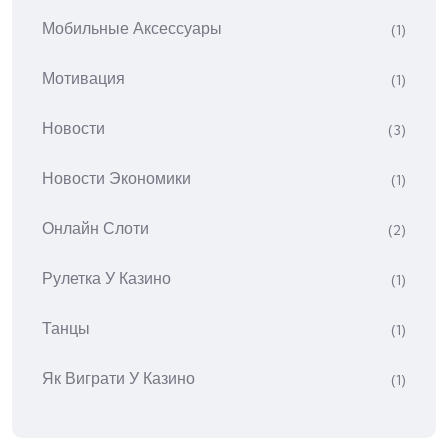
Мобильные Аксессуары
(1)
Мотивация
(1)
Новости
(3)
Новости Экономики
(1)
Онлайн Слоти
(2)
Рулетка У Казино
(1)
Танцы
(1)
Як Виграти У Казино
(1)