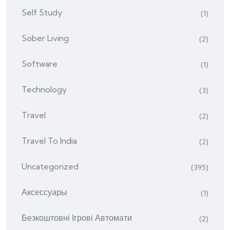
Self Study
(1)
Sober Living
(2)
Software
(1)
Technology
(3)
Travel
(2)
Travel To India
(2)
Uncategorized
(395)
Аксессуары
(1)
Безкоштовні Ігрові Автомати
(2)