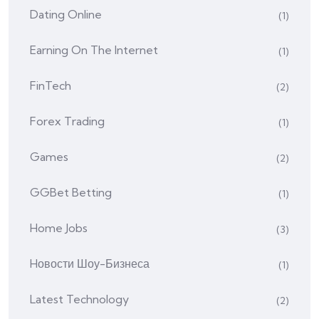
Dating Online
(1)
Earning On The Internet
(1)
FinTech
(2)
Forex Trading
(1)
Games
(2)
GGBet Betting
(1)
Home Jobs
(3)
Hовости Шоу-Бизнеса
(1)
Latest Technology
(2)