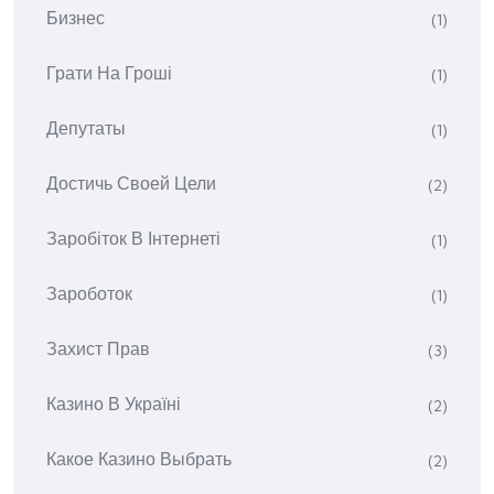
Бизнес
(1)
Грати На Гроші
(1)
Депутаты
(1)
Достичь Своей Цели
(2)
Заробіток В Інтернеті
(1)
Зароботок
(1)
Захист Прав
(3)
Казино В Україні
(2)
Какое Казино Выбрать
(2)