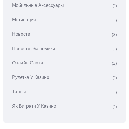
Мобильные Аксессуары
(1)
Мотивация
(1)
Новости
(3)
Новости Экономики
(1)
Онлайн Слоти
(2)
Рулетка У Казино
(1)
Танцы
(1)
Як Виграти У Казино
(1)