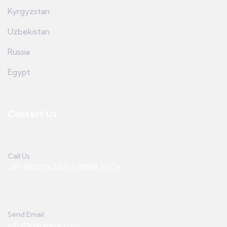
Kyrgyzstan
Uzbekistan
Russia
Egypt
Contact Us
Call Us
+91-8800767475 | 98188 18326
Send Email
info@paradise.com