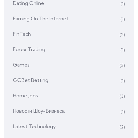
Dating Online
(1)
Earning On The Internet
(1)
FinTech
(2)
Forex Trading
(1)
Games
(2)
GGBet Betting
(1)
Home Jobs
(3)
Hовости Шоу-Бизнеса
(1)
Latest Technology
(2)