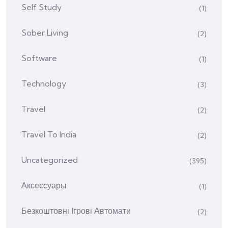
Self Study
(1)
Sober Living
(2)
Software
(1)
Technology
(3)
Travel
(2)
Travel To India
(2)
Uncategorized
(395)
Аксессуары
(1)
Безкоштовні Ігрові Автомати
(2)