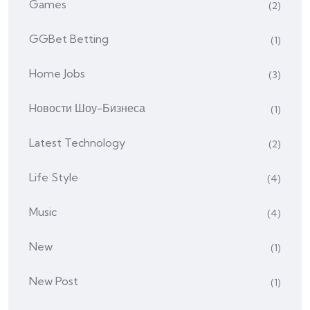
Games
(2)
GGBet Betting
(1)
Home Jobs
(3)
Hовости Шоу-Бизнеса
(1)
Latest Technology
(2)
Life Style
(4)
Music
(4)
New
(1)
New Post
(1)