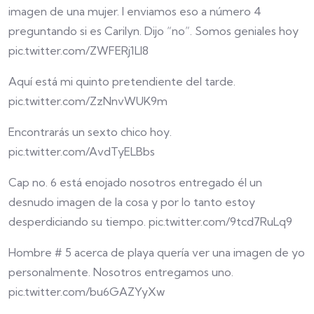
imagen de una mujer. I enviamos eso a número 4
preguntando si es Carilyn. Dijo “no”. Somos geniales hoy
pic.twitter.com/ZWFERj1Ll8
Aquí está mi quinto pretendiente del tarde.
pic.twitter.com/ZzNnvWUK9m
Encontrarás un sexto chico hoy.
pic.twitter.com/AvdTyELBbs
Cap no. 6 está enojado nosotros entregado él un
desnudo imagen de la cosa y por lo tanto estoy
desperdiciando su tiempo. pic.twitter.com/9tcd7RuLq9
Hombre # 5 acerca de playa quería ver una imagen de yo
personalmente. Nosotros entregamos uno.
pic.twitter.com/bu6GAZYyXw