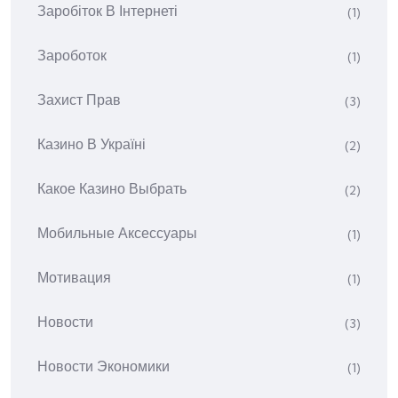
Заробіток В Інтернеті
(1)
Зароботок
(1)
Захист Прав
(3)
Казино В Україні
(2)
Какое Казино Выбрать
(2)
Мобильные Аксессуары
(1)
Мотивация
(1)
Новости
(3)
Новости Экономики
(1)