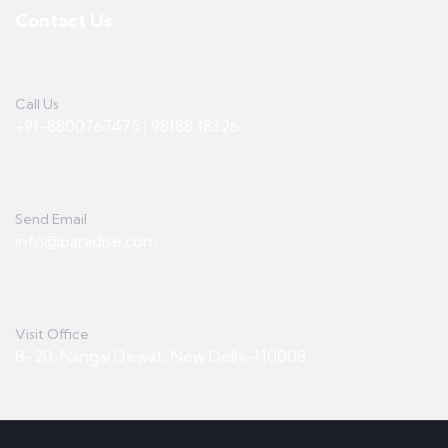
Contact Us
Call Us
+91-8800767475 | 98188 18326
Send Email
info@paradise.com
Visit Office
B-20, Nangal Dewat, New Delhi-110008