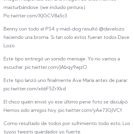
masturbándose. (we incluido pintura.)
Pic.twitter.com/XJGCV8a5c3
Benny con todo el PS4 y mad-dog resultó @davelozo
haciendo una broma. Si tan solo estos fueran todos Dave
Lozo.
Este tipo entregó un sonido mensaje. Yo no vamos a
escuchar. pic.twitter.com/JAbqy9wjzO
Este tipo lanzó uno finalmente Ave María antes de parar.
pic.twitter.com/x66F5ZrXkd
El chico quién envió yo ese último pene foto se disculpó.
Hemos sido amigos hoy. pic.twitter.com/yAe73GJVCf
Como resultado de todos por sufrimiento todo esto. Los
tuyos tweets guardados yo fuerte.