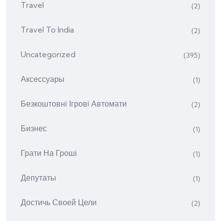
Travel
(2)
Travel To India
(2)
Uncategorized
(395)
Аксессуары
(1)
Безкоштовні Ігрові Автомати
(2)
Бизнес
(1)
Грати На Гроші
(1)
Депутаты
(1)
Достичь Своей Цели
(2)