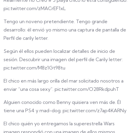
Realmente no Creo # 5 playa chico lo está consiguiendo.
pic.twitter.com/zMACrEF1xL
Tengo un noveno pretendiente. Tengo grande
desarrollo: él envió yo mismo una captura de pantalla de
Perfil de carily letter.
Según él ellos pueden localizar detalles de inicio de
sesión. Descubrir una imagen del perfil de Carily letter:
pic.twitter.com/M8z1Gt98tu
El chico en más largo orilla del mar solicitado nosotros a
enviar “una cosa sexy”. pic.twitter.com/O28RkdpuhT
Alguien conocido como Benny quisiera ven más de. Él
tiene una PS4 y mad-dog. pic.twitter.com/z7ap4KARNy
El chico quién yo entregamos la superestrella Wars
imagen respondió con una imagen de ellos mismos