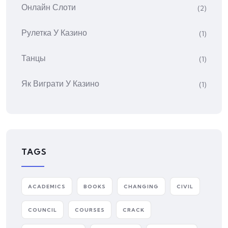
Онлайн Слоти
(2)
Рулетка У Казино
(1)
Танцы
(1)
Як Виграти У Казино
(1)
TAGS
ACADEMICS
BOOKS
CHANGING
CIVIL
COUNCIL
COURSES
CRACK