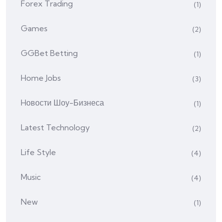
Forex Trading
(1)
Games
(2)
GGBet Betting
(1)
Home Jobs
(3)
Hовости Шоу-Бизнеса
(1)
Latest Technology
(2)
Life Style
(4)
Music
(4)
New
(1)