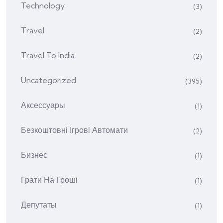
Technology
(3)
Travel
(2)
Travel To India
(2)
Uncategorized
(395)
Аксессуары
(1)
Безкоштовні Ігрові Автомати
(2)
Бизнес
(1)
Грати На Гроші
(1)
Депутаты
(1)