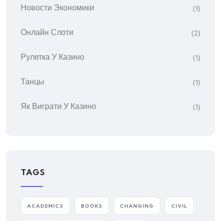
Новости Экономики
(1)
Онлайн Слоти
(2)
Рулетка У Казино
(1)
Танцы
(1)
Як Виграти У Казино
(1)
TAGS
ACADEMICS
BOOKS
CHANGING
CIVIL