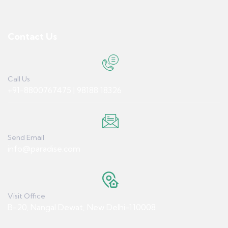
Contact Us
Call Us
+91-8800767475 | 98188 18326
Send Email
info@paradise.com
Visit Office
B-20, Nangal Dewat, New Delhi-110008