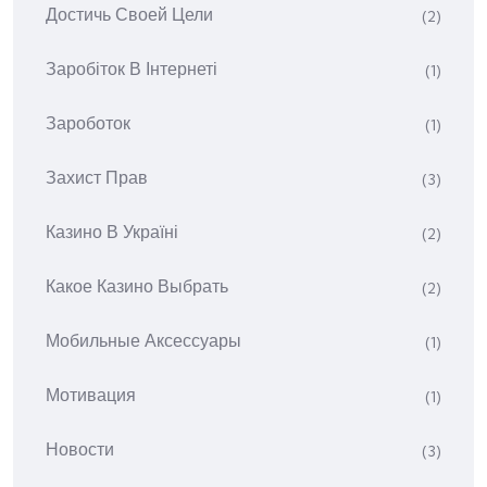
Достичь Своей Цели
(2)
Заробіток В Інтернеті
(1)
Зароботок
(1)
Захист Прав
(3)
Казино В Україні
(2)
Какое Казино Выбрать
(2)
Мобильные Аксессуары
(1)
Мотивация
(1)
Новости
(3)