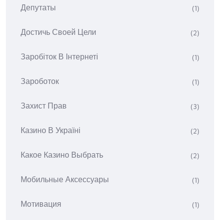
Депутаты
(1)
Достичь Своей Цели
(2)
Заробіток В Інтернеті
(1)
Зароботок
(1)
Захист Прав
(3)
Казино В Україні
(2)
Какое Казино Выбрать
(2)
Мобильные Аксессуары
(1)
Мотивация
(1)