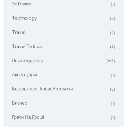
Software
(1)
Technology
(3)
Travel
(2)
Travel To India
(2)
Uncategorized
(395)
Аксессуары
(1)
Безкоштовні Ігрові Автомати
(2)
Бизнес
(1)
Грати На Гроші
(1)