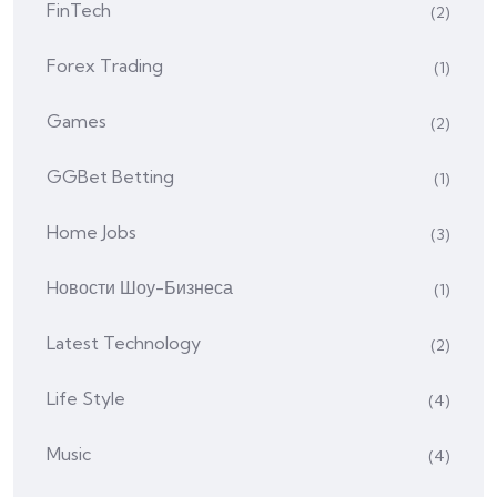
FinTech
(2)
Forex Trading
(1)
Games
(2)
GGBet Betting
(1)
Home Jobs
(3)
Hовости Шоу-Бизнеса
(1)
Latest Technology
(2)
Life Style
(4)
Music
(4)