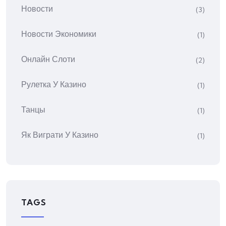
Новости
(3)
Новости Экономики
(1)
Онлайн Слоти
(2)
Рулетка У Казино
(1)
Танцы
(1)
Як Виграти У Казино
(1)
TAGS