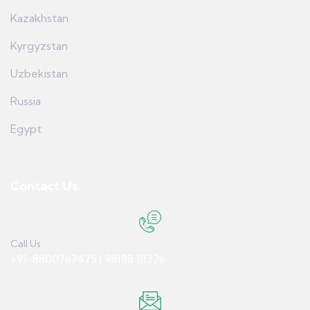
Kazakhstan
Kyrgyzstan
Uzbekistan
Russia
Egypt
Contact Us
Call Us
+91-8800767475 | 98188 18326