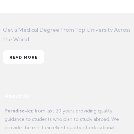
Get a Medical Degree From Top University Across
the World
READ MORE
About Us
Paradise-kz
from last 20 years providing quality
guidance to students who plan to study abroad. We
provide the most excellent quality of educational