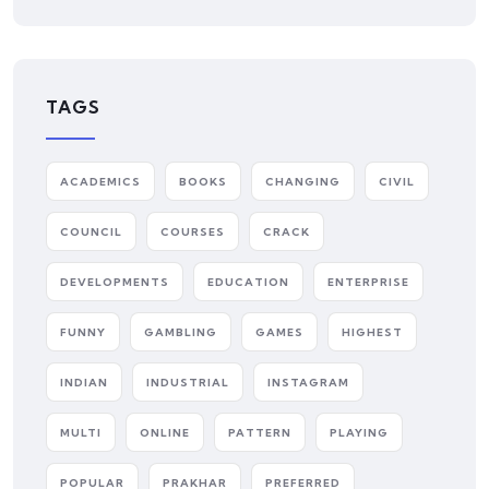
TAGS
ACADEMICS
BOOKS
CHANGING
CIVIL
COUNCIL
COURSES
CRACK
DEVELOPMENTS
EDUCATION
ENTERPRISE
FUNNY
GAMBLING
GAMES
HIGHEST
INDIAN
INDUSTRIAL
INSTAGRAM
MULTI
ONLINE
PATTERN
PLAYING
POPULAR
PRAKHAR
PREFERRED