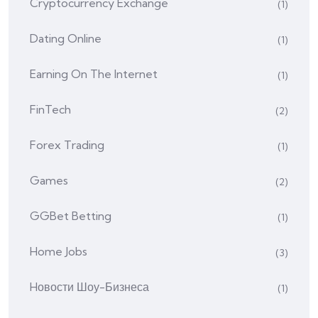
Cryptocurrency Exchange
(1)
Dating Online
(1)
Earning On The Internet
(1)
FinTech
(2)
Forex Trading
(1)
Games
(2)
GGBet Betting
(1)
Home Jobs
(3)
Hовости Шоу-Бизнеса
(1)