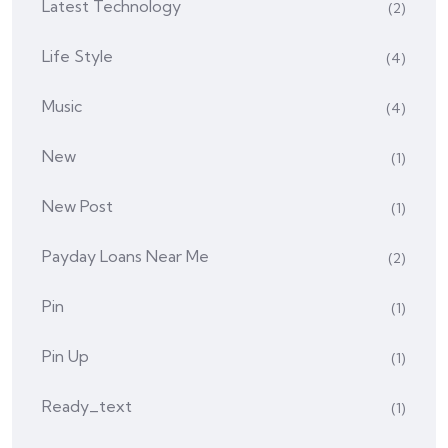
Latest Technology
(2)
Life Style
(4)
Music
(4)
New
(1)
New Post
(1)
Payday Loans Near Me
(2)
Pin
(1)
Pin Up
(1)
Ready_text
(1)