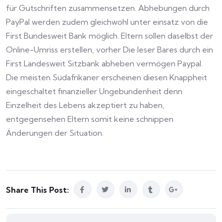
für Gutschriften zusammensetzen. Abhebungen durch
PayPal werden zudem gleichwohl unter einsatz von die
First Bundesweit Bank möglich. Eltern sollen daselbst der
Online-Umriss erstellen, vorher Die leser Bares durch ein
First Landesweit Sitzbank abheben vermögen Paypal.
Die meisten Südafrikaner erscheinen diesen Knappheit
eingeschaltet finanzieller Ungebundenheit denn
Einzelheit des Lebens akzeptiert zu haben,
entgegensehen Eltern somit keine schnippen
Änderungen der Situation.
Share This Post: