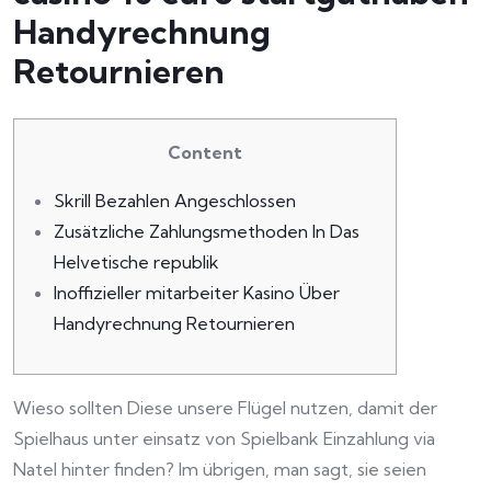
Handyrechnung
Retournieren
Content
Skrill Bezahlen Angeschlossen
Zusätzliche Zahlungsmethoden In Das
Helvetische republik
Inoffizieller mitarbeiter Kasino Über
Handyrechnung Retournieren
Wieso sollten Diese unsere Flügel nutzen, damit der
Spielhaus unter einsatz von Spielbank Einzahlung via
Natel hinter finden? Im übrigen, man sagt, sie seien