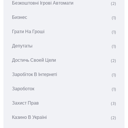
Безкоштовні Ігрові Автомати
(2)
Бизнес
(1)
Грати На Гроші
(1)
Депутаты
(1)
Достичь Своей Цели
(2)
Заробіток В Інтернеті
(1)
Зароботок
(1)
Захист Прав
(3)
Казино В Україні
(2)