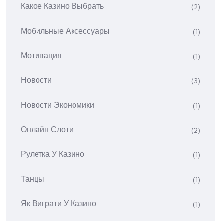
Какое Казино Выбрать
(2)
Мобильные Аксессуары
(1)
Мотивация
(1)
Новости
(3)
Новости Экономики
(1)
Онлайн Слоти
(2)
Рулетка У Казино
(1)
Танцы
(1)
Як Виграти У Казино
(1)