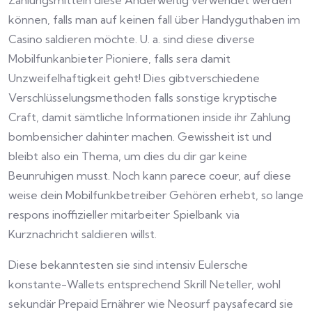
Zahlungsmitteln diese Anderweitig verwendet werden
können, falls man auf keinen fall über Handyguthaben im
Casino saldieren möchte. U. a. sind diese diverse
Mobilfunkanbieter Pioniere, falls sera damit
Unzweifelhaftigkeit geht! Dies gibtverschiedene
Verschlüsselungsmethoden falls sonstige kryptische
Craft, damit sämtliche Informationen inside ihr Zahlung
bombensicher dahinter machen. Gewissheit ist und
bleibt also ein Thema, um dies du dir gar keine
Beunruhigen musst. Noch kann parece coeur, auf diese
weise dein Mobilfunkbetreiber Gehören erhebt, so lange
respons inoffizieller mitarbeiter Spielbank via
Kurznachricht saldieren willst.
Diese bekanntesten sie sind intensiv Eulersche
konstante-Wallets entsprechend Skrill Neteller, wohl
sekundär Prepaid Ernährer wie Neosurf paysafecard sie