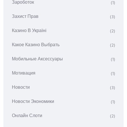
Зароботок
(1)
Захист Прав
(3)
Казино В Україні
(2)
Какое Казино Выбрать
(2)
Мобильные Аксессуары
(1)
Мотивация
(1)
Новости
(3)
Новости Экономики
(1)
Онлайн Слоти
(2)