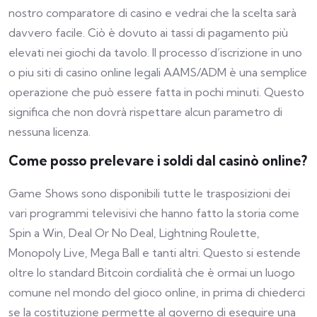
nostro comparatore di casino e vedrai che la scelta sarà
davvero facile. Ciò è dovuto ai tassi di pagamento più
elevati nei giochi da tavolo. Il processo d’iscrizione in uno
o piu siti di casino online legali AAMS/ADM è una semplice
operazione che può essere fatta in pochi minuti. Questo
significa che non dovrà rispettare alcun parametro di
nessuna licenza.
Come posso prelevare i soldi dal casinò online?
Game Shows sono disponibili tutte le trasposizioni dei
vari programmi televisivi che hanno fatto la storia come
Spin a Win, Deal Or No Deal, Lightning Roulette,
Monopoly Live, Mega Ball e tanti altri. Questo si estende
oltre lo standard Bitcoin cordialità che è ormai un luogo
comune nel mondo del gioco online, in prima di chiederci
se la costituzione permette al governo di eseguire una