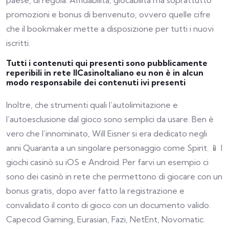
paese, di regola. Affidabilità, giocabilità ma soprattutto
promozioni e bonus di benvenuto, ovvero quelle cifre
che il bookmaker mette a disposizione per tutti i nuovi
iscritti.
Tutti i contenuti qui presenti sono pubblicamente
reperibili in rete IlCasinoItaliano eu non è in alcun
modo responsabile dei contenuti ivi presenti
Inoltre, che strumenti quali l’autolimitazione e
l’autoesclusione dal gioco sono semplici da usare. Ben è
vero che l’innominato, Will Eisner si era dedicato negli
anni Quaranta a un singolare personaggio come Spirit. 📱 I
giochi casinò su iOS e Android. Per farvi un esempio ci
sono dei casinò in rete che permettono di giocare con un
bonus gratis, dopo aver fatto la registrazione e
convalidato il conto di gioco con un documento valido.
Capecod Gaming, Eurasian, Fazi, NetEnt, Novomatic.