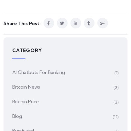
Share This Post:
CATEGORY
AI Chatbots For Banking
(1)
Bitcoin News
(2)
Bitcoin Price
(2)
Blog
(11)
Bug Fixed