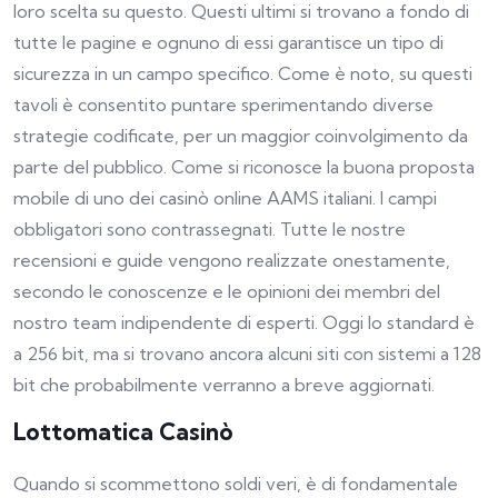
loro scelta su questo. Questi ultimi si trovano a fondo di
tutte le pagine e ognuno di essi garantisce un tipo di
sicurezza in un campo specifico. Come è noto, su questi
tavoli è consentito puntare sperimentando diverse
strategie codificate, per un maggior coinvolgimento da
parte del pubblico. Come si riconosce la buona proposta
mobile di uno dei casinò online AAMS italiani. I campi
obbligatori sono contrassegnati. Tutte le nostre
recensioni e guide vengono realizzate onestamente,
secondo le conoscenze e le opinioni dei membri del
nostro team indipendente di esperti. Oggi lo standard è
a 256 bit, ma si trovano ancora alcuni siti con sistemi a 128
bit che probabilmente verranno a breve aggiornati.
Lottomatica Casinò
Quando si scommettono soldi veri, è di fondamentale