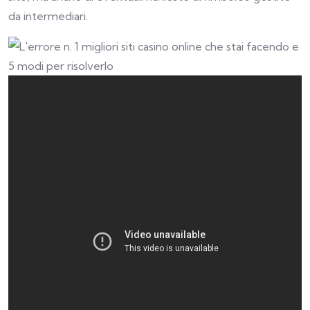
da intermediari.