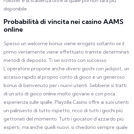
rollover e la scadenza oltre la quale poi non sarà più
disponibile.
Probabilità di vincita nei casino AAMS
online
Spesso un welcome bonus viene erogato soltanto se il
primo versamente viene effettuato tramite determinati
metodi di deposito. Ti sei iscritto con successo.
L’operatore propone anche diversi giochi con jackpot, un
accesso rapido al proprio conto di gioco e un generoso
bonus di benvenuto per i nuovi utenti. Sebbene si tratti
di un sito di gioco online molto giovane e con poca
esperienza sulle spalle, Playzilla Casino offre ai suoi utenti
un palinsesto di tutto rispetto, ricco di tutti i giochi più
gettonati del momento. Tutti i giocatori d’azzardo più
esperti, ma anche quelli nuovi, si chiedono sempre quale