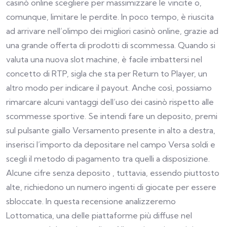
casinò online scegliere per massimizzare le vincite o,
comunque, limitare le perdite. In poco tempo, è riuscita
ad arrivare nell’olimpo dei migliori casinò online, grazie ad
una grande offerta di prodotti di scommessa. Quando si
valuta una nuova slot machine, è facile imbattersi nel
concetto di RTP, sigla che sta per Return to Player, un
altro modo per indicare il payout. Anche così, possiamo
rimarcare alcuni vantaggi dell’uso dei casinò rispetto alle
scommesse sportive. Se intendi fare un deposito, premi
sul pulsante giallo Versamento presente in alto a destra,
inserisci l’importo da depositare nel campo Versa soldi e
scegli il metodo di pagamento tra quelli a disposizione.
Alcune cifre senza deposito , tuttavia, essendo piuttosto
alte, richiedono un numero ingenti di giocate per essere
sbloccate. In questa recensione analizzeremo
Lottomatica, una delle piattaforme più diffuse nel