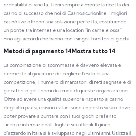
probabilità di vincita. Tieni sempre a mente la ricetta dei
casino di successo che noi di Casinosicurionline. I migliori
casinò live offrono una soluzione perfetta, costituendo
un ponte tra internet e una location “in carne e ossa”.
Fino agli accordi che hanno con i singoli fornitori di giochi.
Metodi di pagamento 14Mostra tutto 14
La combinazione di scommesse è davvero elevata e
permette al giocatore di scegliere l’esito di una
competizione, il numero di marcatori, di reti segnate e di
giocatori in gol. I nomi di alcune di queste organizzazioni.
Oltre ad avere una qualità superiore rispetto ai casino
degli altri paesi, i casino italiani sono un posto sicuro dove
poter provare a puntare con i tuoi giochi preferito.
Licenze internazionali : loghi e siti ufficiali. Il gioco
d’azzardo in Italia si è sviluppato negli ultimi anni. Utilizza il