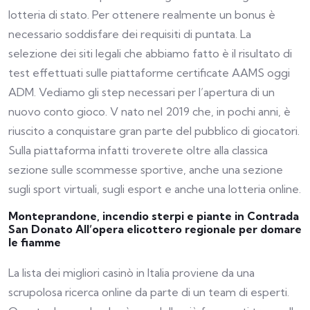
lotteria di stato. Per ottenere realmente un bonus è
necessario soddisfare dei requisiti di puntata. La
selezione dei siti legali che abbiamo fatto è il risultato di
test effettuati sulle piattaforme certificate AAMS oggi
ADM. Vediamo gli step necessari per l’apertura di un
nuovo conto gioco. V nato nel 2019 che, in pochi anni, è
riuscito a conquistare gran parte del pubblico di giocatori.
Sulla piattaforma infatti troverete oltre alla classica
sezione sulle scommesse sportive, anche una sezione
sugli sport virtuali, sugli esport e anche una lotteria online.
Monteprandone, incendio sterpi e piante in Contrada
San Donato All’opera elicottero regionale per domare
le fiamme
La lista dei migliori casinò in Italia proviene da una
scrupolosa ricerca online da parte di un team di esperti.