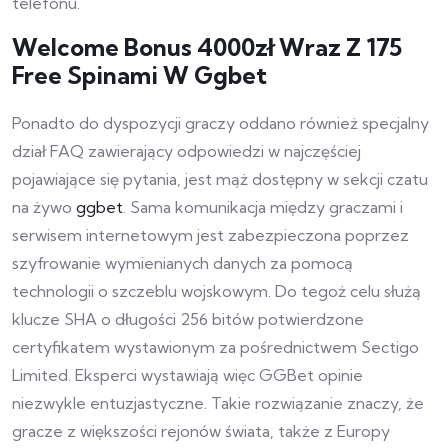
telefonu.
Welcome Bonus 4000zł Wraz Z 175
Free Spinami W Ggbet
Ponadto do dyspozycji graczy oddano również specjalny
dział FAQ zawierający odpowiedzi w najczęściej
pojawiające się pytania, jest mąż dostępny w sekcji czatu
na żywo
ggbet
. Sama komunikacja między graczami i
serwisem internetowym jest zabezpieczona poprzez
szyfrowanie wymienianych danych za pomocą
technologii o szczeblu wojskowym. Do tegoż celu służą
klucze SHA o długości 256 bitów potwierdzone
certyfikatem wystawionym za pośrednictwem Sectigo
Limited. Eksperci wystawiają więc GGBet opinie
niezwykle entuzjastyczne. Takie rozwiązanie znaczy, że
gracze z większości rejonów świata, także z Europy