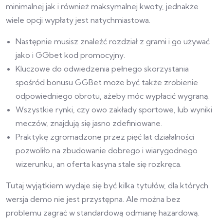
minimalnej jak i również maksymalnej kwoty, jednakże
wiele opcji wypłaty jest natychmiastowa.
Następnie musisz znaleźć rozdział z grami i go używać
jako i GGbet kod promocyjny.
Kluczowe do odwiedzenia pełnego skorzystania
spośród bonusu GGBet może być także zrobienie
odpowiedniego obrotu, ażeby móc wypłacić wygraną.
Wszystkie rynki, czy owo zakłady sportowe, lub wyniki
meczów, znajdują się jasno zdefiniowane.
Praktykę zgromadzone przez pięć lat działalności
pozwoliło na zbudowanie dobrego i wiarygodnego
wizerunku, an oferta kasyna stale się rozkręca.
Tutaj wyjątkiem wydaje się być kilka tytułów, dla których
wersja demo nie jest przystępna. Ale można bez
problemu zagrać w standardową odmianę hazardową.