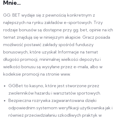
Mnie…
GG. BET wydaje się z pewnością konkretnym z
najlepszych na rynku zakładów e-sportowych. Trzy
rodzaje bonusów są dostępne przy gg. bet, opinie na ich
temat znajdują się w niniejszym akapicie. Gracz posiada
możliwość postawić zakłady spośród funduszy
bonusowych, które uzyskał. Informacje na temat
długości promocji, minimalnej wielkości depozytu i
wielkości bonusu są wysyłane przez e-maila, albo w
kodeksie promocji na stronie www.
GGBet to kasyno, które jest stworzone przez
zwolenników hazardu i warsztatów sportowych.
Bezpieczna rozrywka zagwarantowana dzięki
odpowiednim systemom weryfikacji użytkownika jak i
również przeciwdziałaniu szkodliwych praktyk w