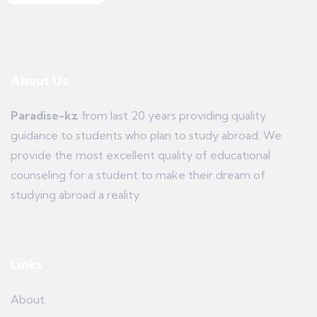
About Us
Paradise-kz
from last 20 years providing quality
guidance to students who plan to study abroad. We
provide the most excellent quality of educational
counseling for a student to make their dream of
studying abroad a reality.
Links
About