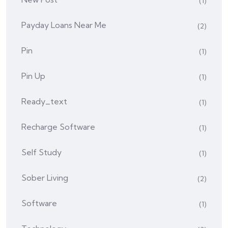
(1)
Payday Loans Near Me
(2)
Pin
(1)
Pin Up
(1)
Ready_text
(1)
Recharge Software
(1)
Self Study
(1)
Sober Living
(2)
Software
(1)