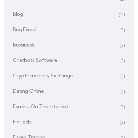
Blog
(11)
Bug Fixed
(1)
Bussiness
(3)
Chatbots Software
(1)
Cryptocurrency Exchange
(1)
Dating Online
(1)
Earning On The Internet
(1)
FinTech
(2)
Forex Trading
(1)