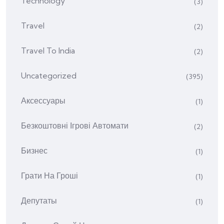
Technology
(3)
Travel
(2)
Travel To India
(2)
Uncategorized
(395)
Аксессуары
(1)
Безкоштовні Ігрові Автомати
(2)
Бизнес
(1)
Грати На Гроші
(1)
Депутаты
(1)