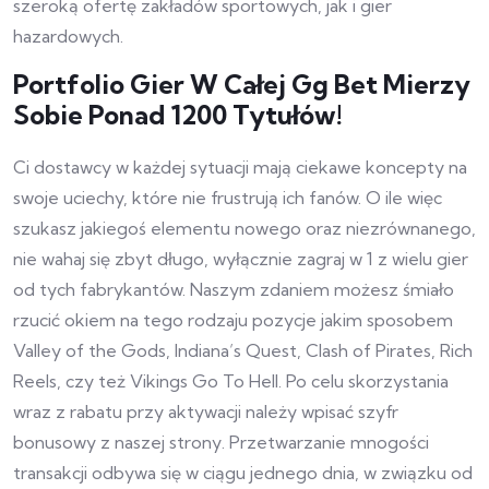
szeroką ofertę zakładów sportowych, jak i gier
hazardowych.
Portfolio Gier W Całej Gg Bet Mierzy
Sobie Ponad 1200 Tytułów!
Ci dostawcy w każdej sytuacji mają ciekawe koncepty na
swoje uciechy, które nie frustrują ich fanów. O ile więc
szukasz jakiegoś elementu nowego oraz niezrównanego,
nie wahaj się zbyt długo, wyłącznie zagraj w 1 z wielu gier
od tych fabrykantów. Naszym zdaniem możesz śmiało
rzucić okiem na tego rodzaju pozycje jakim sposobem
Valley of the Gods, Indiana’s Quest, Clash of Pirates, Rich
Reels, czy też Vikings Go To Hell. Po celu skorzystania
wraz z rabatu przy aktywacji należy wpisać szyfr
bonusowy z naszej strony. Przetwarzanie mnogości
transakcji odbywa się w ciągu jednego dnia, w związku od