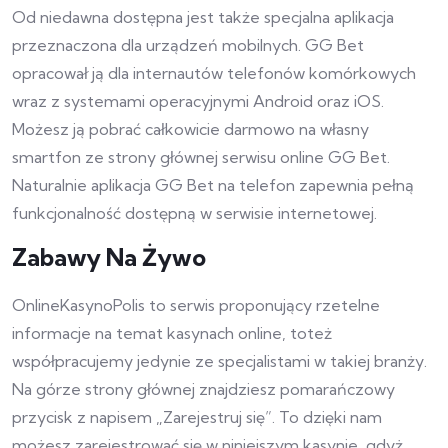
Od niedawna dostępna jest także specjalna aplikacja
przeznaczona dla urządzeń mobilnych. GG Bet
opracował ją dla internautów telefonów komórkowych
wraz z systemami operacyjnymi Android oraz iOS.
Możesz ją pobrać całkowicie darmowo na własny
smartfon ze strony głównej serwisu online GG Bet.
Naturalnie aplikacja GG Bet na telefon zapewnia pełną
funkcjonalność dostępną w serwisie internetowej.
Zabawy Na Żywo
OnlineKasynoPolis to serwis proponujący rzetelne
informacje na temat kasynach online, toteż
współpracujemy jedynie ze specjalistami w takiej branży.
Na górze strony głównej znajdziesz pomarańczowy
przycisk z napisem „Zarejestruj się”. To dzięki nam
możesz zarejestrować się w niniejszym kasynie, gdyż