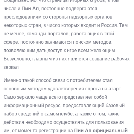
Общеизвестно, что страницы игорных клубов, в том
числе и
Пин Ап
, постоянно подвергаются
преследованиям со стороны надзорных органов
некоторых стран, в число которых входит и Россия. Тем
не менее, команды порталов, работающих в этой
сфере, постоянно занимаются поиском методов,
позволяющим дать доступ к игре всем желающим.
Безусловно, главным из них является создание рабочих
зеркал.
Именно такой способ связи с потребителем стал
основным методом удовлетворения спроса на азарт.
Само зеркало чаще всего представляет собой
информационный ресурс, предоставляющий базовый
набор сведений о самом клубе, а также о том, какие
действия необходимо осуществлять для пользования
им, от момента регистрации на
Пин Ап официальный