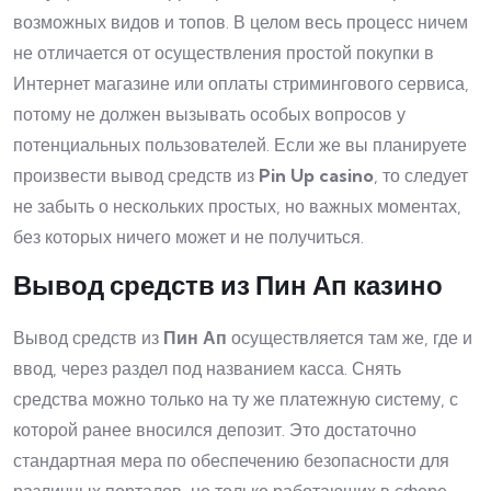
возможных видов и топов. В целом весь процесс ничем
не отличается от осуществления простой покупки в
Интернет магазине или оплаты стримингового сервиса,
потому не должен вызывать особых вопросов у
потенциальных пользователей. Если же вы планируете
произвести вывод средств из
Pin Up casino
, то следует
не забыть о нескольких простых, но важных моментах,
без которых ничего может и не получиться.
Вывод средств из Пин Ап казино
Вывод средств из
Пин Ап
осуществляется там же, где и
ввод, через раздел под названием касса. Снять
средства можно только на ту же платежную систему, с
которой ранее вносился депозит. Это достаточно
стандартная мера по обеспечению безопасности для