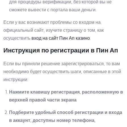
для процедуры верификации, без которой вы не
сможете вывести с портала ваши деньги.
Если у вас возникают проблемы со входом на
официальный сайт, изучите страницу о том, как
осуществить
вход на сайт Пин Ап казино
.
Инструкция по регистрации в Пин Ап
Если вы приняли решение зарегистрироваться, то вам
необходимо будет осуществить шаги, описанные в этой
инструкции:
Нажмите клавишу регистрация, расположенную в
верхней правой части экрана
Подберите удобный способ регистрации и входа
в аккаунт, доступны номер телефона,