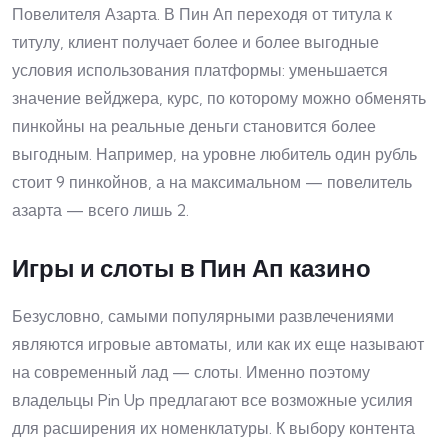
Повелителя Азарта. В Пин Ап переходя от титула к
титулу, клиент получает более и более выгодные
условия использования платформы: уменьшается
значение вейджера, курс, по которому можно обменять
пинкойны на реальные деньги становится более
выгодным. Например, на уровне любитель один рубль
стоит 9 пинкойнов, а на максимальном — повелитель
азарта — всего лишь 2.
Игры и слоты в Пин Ап казино
Безусловно, самыми популярными развлечениями
являются игровые автоматы, или как их еще называют
на современный лад — слоты. Именно поэтому
владельцы Pin Up предлагают все возможные усилия
для расширения их номенклатуры. К выбору контента