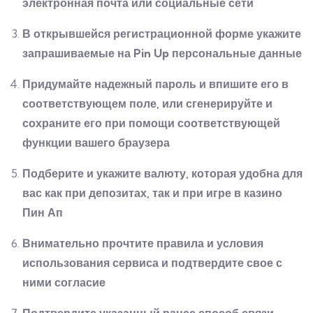
электронная почта или социальные сети
В открывшейся регистрационной форме укажите
запрашиваемые на Pin Up персональные данные
Придумайте надежный пароль и впишите его в
соответствующем поле, или сгенерируйте и
сохраните его при помощи соответствующей
функции вашего браузера
Подберите и укажите валюту, которая удобна для
вас как при депозитах, так и при игре в казино
Пин Ап
Внимательно прочтите правила и условия
использования сервиса и подтвердите свое с
ними согласие