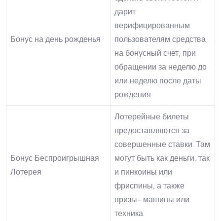
дарит
верифицированным
Бонус на день рожденья
пользователям средства
на бонусный счет, при
обращении за неделю до
или неделю после даты
рождения
Лотерейные билеты
предоставляются за
совершенные ставки. Там
Бонус Беспроигрышная
могут быть как деньги, так
Лотерея
и пинкоины или
фриспины, а также
призы- машины или
техника