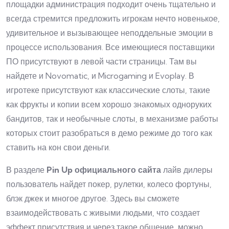
площадки администрация подходит очень тщательно и
всегда стремится предложить игрокам нечто новенькое,
удивительное и вызывающее неподдельные эмоции в
процессе использования. Все имеющиеся поставщики
ПО присутствуют в левой части страницы. Там вы
найдете и Novomatic, и Microgaming и Evoplay. В
игротеке присутствуют как классические слоты, такие
как фрукты и копии всем хорошо знакомых одноруких
бандитов, так и необычные слоты, в механизме работы
которых стоит разобраться в демо режиме до того как
ставить на кон свои деньги.
В разделе
Pin Up официального сайта
лайв дилеры
пользователь найдет покер, рулетки, колесо фортуны,
блэк джек и многое другое. Здесь вы сможете
взаимодействовать с живыми людьми, что создает
эффект присутствия и через такое общение можно