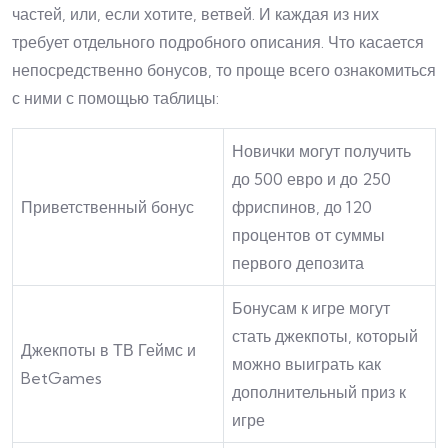
частей, или, если хотите, ветвей. И каждая из них
требует отдельного подробного описания. Что касается
непосредственно бонусов, то проще всего ознакомиться
с ними с помощью таблицы:
Новички могут получить
до 500 евро и до 250
Приветственный бонус
фриспинов, до 120
процентов от суммы
первого депозита
Бонусам к игре могут
стать джекпоты, который
Джекпоты в ТВ Геймс и
можно выиграть как
BetGames
дополнительный приз к
игре