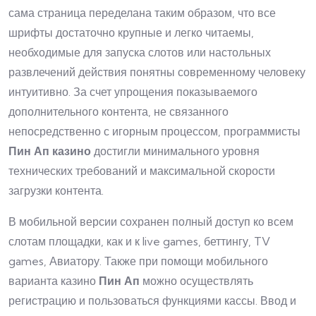
сама страница переделана таким образом, что все
шрифты достаточно крупные и легко читаемы,
необходимые для запуска слотов или настольных
развлечений действия понятны современному человеку
интуитивно. За счет упрощения показываемого
дополнительного контента, не связанного
непосредственно с игорным процессом, программисты
Пин Ап казино
достигли минимального уровня
технических требований и максимальной скорости
загрузки контента.
В мобильной версии сохранен полный доступ ко всем
слотам площадки, как и к live games, беттингу, TV
games, Авиатору. Также при помощи мобильного
варианта казино
Пин Ап
можно осуществлять
регистрацию и пользоваться функциями кассы. Ввод и