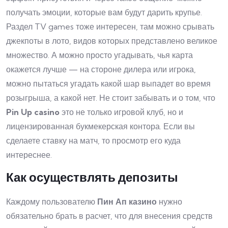
получать эмоции, которые вам будут дарить крупье.
Раздел TV games тоже интересен, там можно срывать
джекпоты в лото, видов которых представлено великое
множество. А можно просто угадывать, чья карта
окажется лучше — на стороне дилера или игрока,
можно пытаться угадать какой шар выпадет во время
розыгрыша, а какой нет. Не стоит забывать и о том, что
Pin Up casino
это не только игровой клуб, но и
лицензированная букмекерская контора. Если вы
сделаете ставку на матч, то просмотр его куда
интереснее.
Как осуществлять депозиты
Каждому пользователю
Пин Ап казино
нужно
обязательно брать в расчет, что для внесения средств