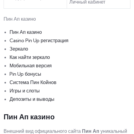
Личный кабинет
Пин Ап казино
Пин Ап казино
Casino Pin Up регистрация
Зеркало
Как найти зеркало
Мобильная версия
Pin Up бонусы
Система Пин Койнов
Игры и слоты
Депозиты и выводы
Пин Ап казино
Внешний вид официального сайта
Пин Ап
уникальный